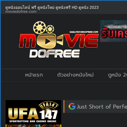
ดูหนังออนไลน์ ฟรี ดูหนังใหม่ ดูหนังฟรี HD ดูหนัง 2023
moviedofree.com
หน้าแรก
ตัวอย่างหนังใหม่
ดูหนัง 
Just Short of Perfec