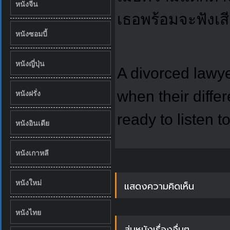
หนังจีน
เธอพร้อมจะฟังเส
หนังซอมบี้
หนังญี่ปุ่น
A divorced lawyer
when their differ
หนังฝรั่ง
ready to listen t
หนังอินเดีย
หนังเกาหลี
หนังใหม่
แสดงความคิดเห็น
หนังไทย
สุ่มหนังเรื่องอื่นๆ