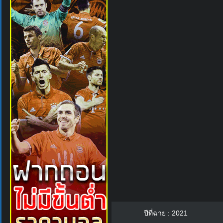
ปีที่ฉาย : 2021