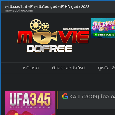
ดูหนังออนไลน์ ฟรี ดูหนังใหม่ ดูหนังฟรี HD ดูหนัง 2023
moviedofree.com
หน้าแรก
ตัวอย่างหนังใหม่
ดูหนัง 
KAIJI (2009) ไคจิ 