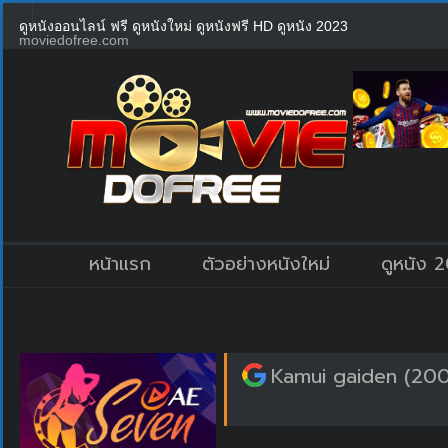
ดูหนังออนไลน์ ฟรี ดูหนังใหม่ ดูหนังฟรี HD ดูหนัง 2023
moviedofree.com
หน้าแรก
ตัวอย่างหนังใหม่
ดูหนัง 
Kamui gaiden (200