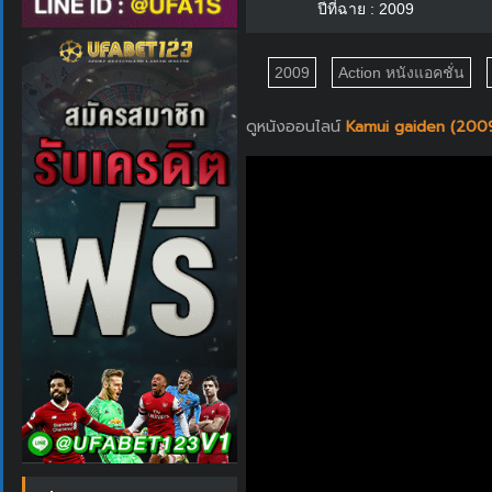
ปีที่ฉาย : 2009
2009
Action หนังแอคชั่น
ดูหนังออนไลน์
Kamui gaiden (2009