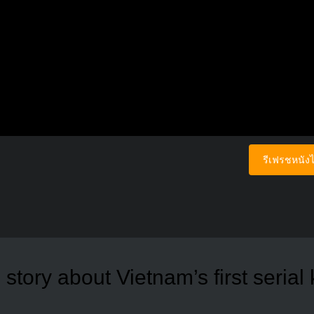
รีเฟรชหนังไ
story about Vietnam’s first serial k