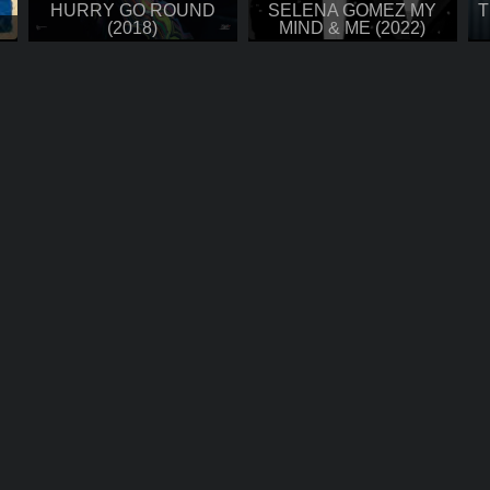
HURRY GO ROUND
SELENA GOMEZ MY
T
(2018)
MIND & ME (2022)