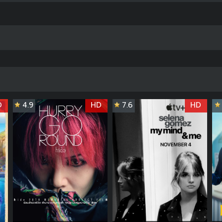
D
4.9
HD
7.6
HD