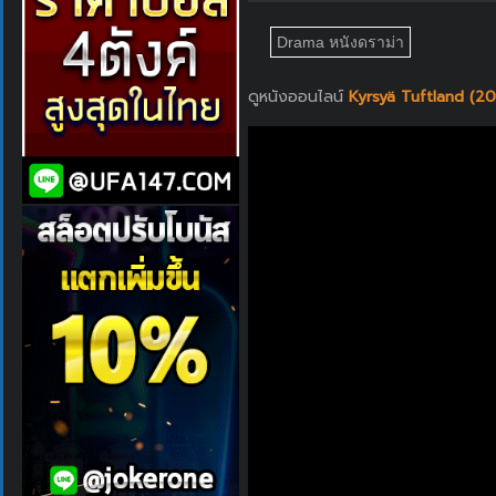
Drama หนังดราม่า
ดูหนังออนไลน์
Kyrsyä Tuftland (2017