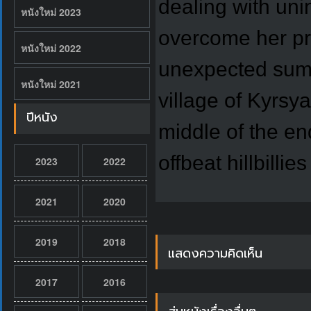
dealing with uni
หนังใหม่ 2023
overcome her pr
หนังใหม่ 2022
unexpected summe
หนังใหม่ 2021
village of Kyrsya
ปีหนัง
middle of the en
offbeat hillbillie
2023
2022
2021
2020
2019
2018
แสดงความคิดเห็น
2017
2016