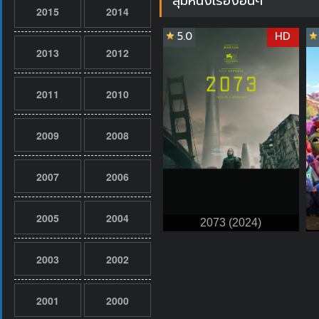
สุ่มหนังเรื่องอื่นๆ
2015
2014
5.0
HD
2013
2012
2011
2010
2009
2008
2007
2006
2005
2004
2073 (2024)
2003
2002
2001
2000