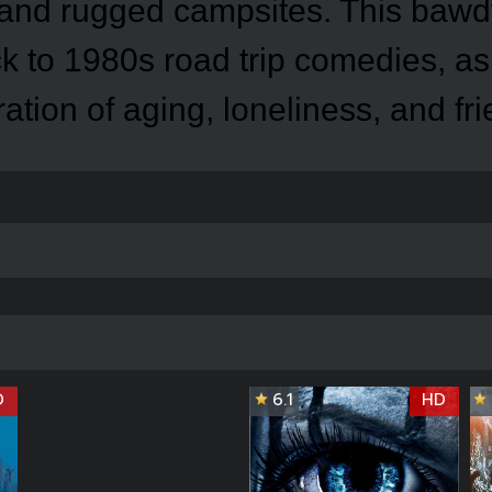
 and rugged campsites. This baw
k to 1980s road trip comedies, as
ation of aging, loneliness, and fr
D
6.1
HD