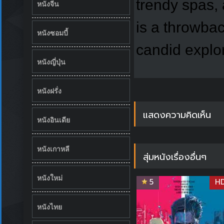
trendy spas,
หนังจีน
is a throwbac
หนังซอมบี้
candid explor
หนังญี่ปุ่น
หนังฝรั่ง
แสดงความคิดเห็น
หนังอินเดีย
หนังเกาหลี
สุ่มหนังเรื่องอื่นๆ
หนังใหม่
5
H
หนังไทย