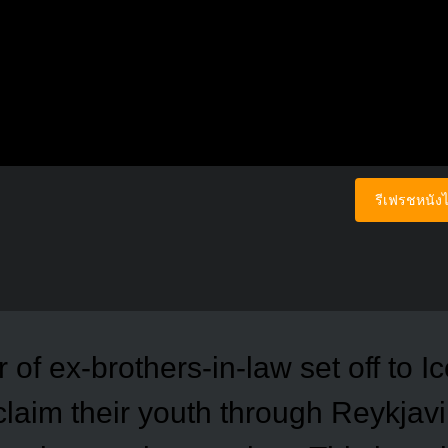
รีเฟรชหนังไ
r of ex-brothers-in-law set off to I
claim their youth through Reykjavi