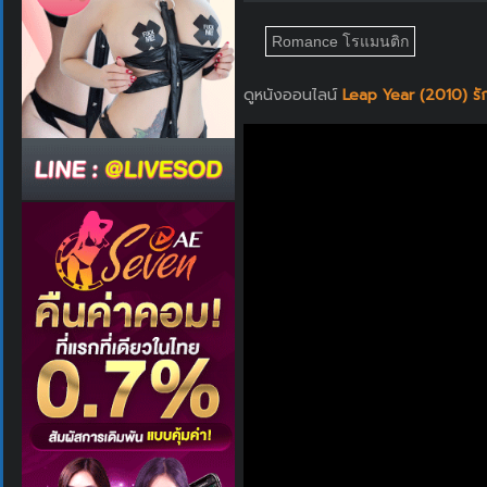
Romance โรแมนติก
ดูหนังออนไลน์
Leap Year (2010) รัก