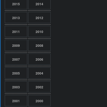
2015
2014
2013
2012
2011
2010
2009
2008
2007
2006
2005
2004
2003
2002
2001
2000