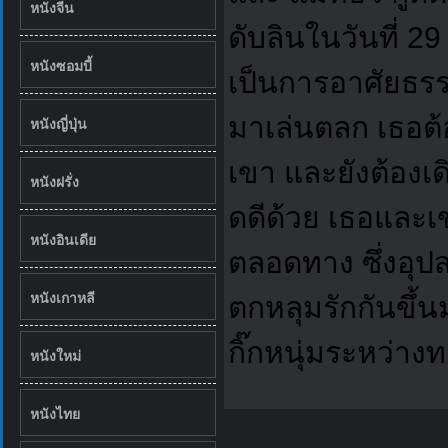
หนังจีน
ดับลินในวันที่ 29
หนังซอมบี้
เป็นการอาศัยธรร
มาเล่นตลก เธอต้
หนังญี่ปุ่น
เขา และยังต้องเด
หนังฝรั่ง
ดดีด้วย เธอและเ
หนังอินเดีย
ตลอดทาง ซึ่งอุปส
หนังเกาหลี
ตกหลุมรักกันขึ้
กิ๊กหนุ่มระหว่าง
หนังใหม่
หนังไทย