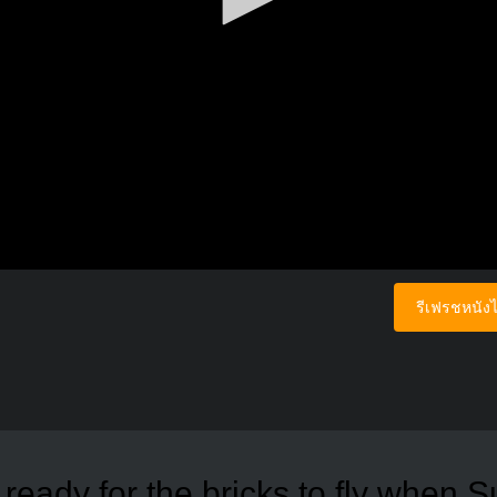
รีเฟรชหนังไ
 ready for the bricks to fly when