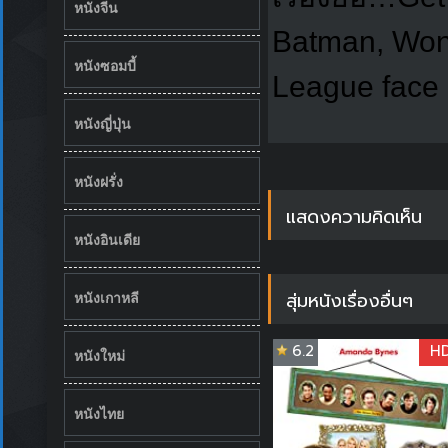
หนังจีน
Batman, Wond
หนังซอมบี้
League face o
หนังญี่ปุ่น
หนังฝรั่ง
แสดงความคิดเห็น
หนังอินเดีย
สุ่มหนังเรื่องอื่นๆ
หนังเกาหลี
6.2
H
หนังใหม่
หนังไทย