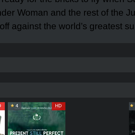
er Woman and the rest of the Ju
ff against the world’s greatest sup
D
4
HD