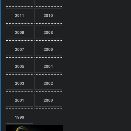
2011
2010
2009
2008
2007
2006
2005
2004
2003
2002
2001
2000
1999