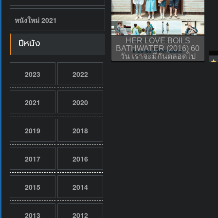
หนังใหม่ 2021
ปีหนัง
HER LOVE BOILS
BATHWATER (2016) 60
วัน เราจะมีกันตลอดไป
2023
2022
2021
2020
2019
2018
2017
2016
2015
2014
2013
2012