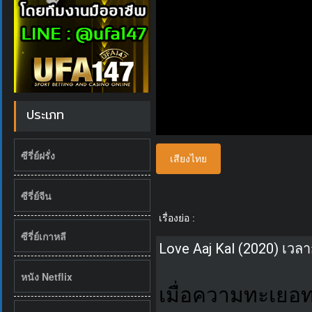
ประเภท
ซีรี่ย์ฝรั่ง
เสียงไทย
ซีรี่ย์จีน
เรื่องย่อ :
ซีรี่ย์เกาหลี
Love Aaj Kal (2020) เวลา
หนัง Netflix
เมื่อความทะเยอ