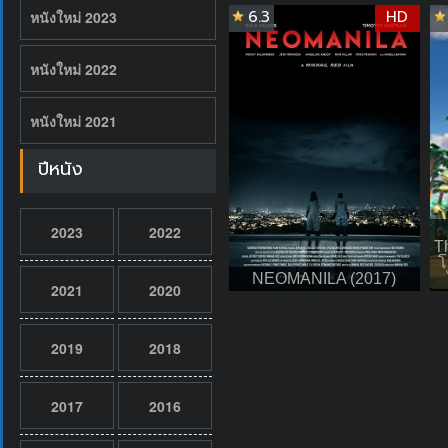
6.3
HD
หนังใหม่ 2023
หนังใหม่ 2022
หนังใหม่ 2021
ปีหนัง
2023
2022
T
โ
NEOMANILA (2017)
2021
2020
2019
2018
2017
2016