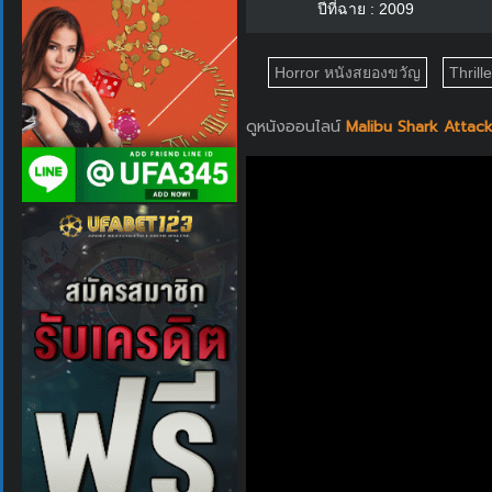
ปีที่ฉาย : 2009
Horror หนังสยองขวัญ
Thrill
ดูหนังออนไลน์
Malibu Shark Attac