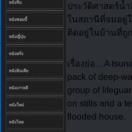
หนังจีน
ประวัติศาสตร์น้ำลึก
ในสถานีที่จมอยู่ใ
หนังซอมบี้
ติดอยู่ในบ้านที่ถู
หนังญี่ปุ่น
หนังฝรั่ง
เรื่องย่อ…A tsun
หนังอินเดีย
pack of deep-wat
หนังเกาหลี
group of lifegua
on stilts and a 
หนังใหม่
flooded house.
หนังไทย