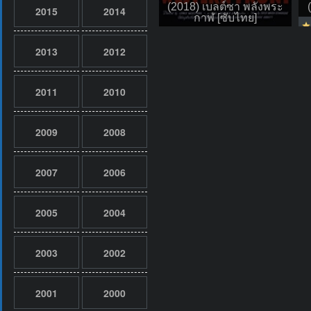
(2018) เบลต์ซา พลังพระ
2015
2014
กาฬ [ซับไทย]
2013
2012
2011
2010
2009
2008
2007
2006
2005
2004
2003
2002
2001
2000