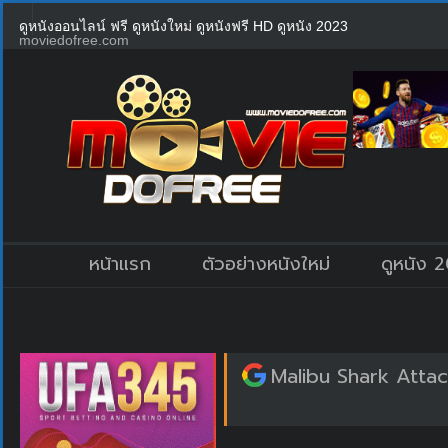
ดูหนังออนไลน์ ฟรี ดูหนังใหม่ ดูหนังฟรี HD ดูหนัง 2023
moviedofree.com
หน้าแรก
ตัวอย่างหนังใหม่
ดูหนัง 
Malibu Shark Atta