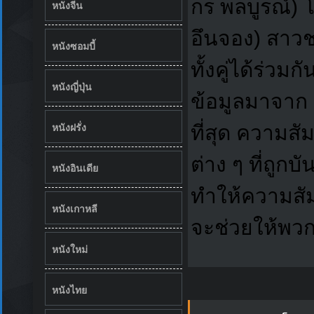
กร พลบูรณ์) โ
หนังจีน
อึนจอง) สาวชา
หนังซอมบี้
ทั้งคู่ได้ร่
หนังญี่ปุ่น
ข้อมูลมาจาก M
หนังฝรั่ง
ที่สุด ความสัม
ต่าง ๆ ที่ถู
หนังอินเดีย
ทำให้ความสัม
หนังเกาหลี
จะช่วยให้พวกเ
หนังใหม่
หนังไทย