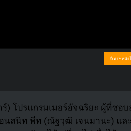
รีเฟรชหนังไ
าร์) โปรแกรมเมอร์อัจฉริยะ ผู้ที่ชอ
เพื่อนสนิท พีท (ณัฐวุฒิ เจนมานะ) แล