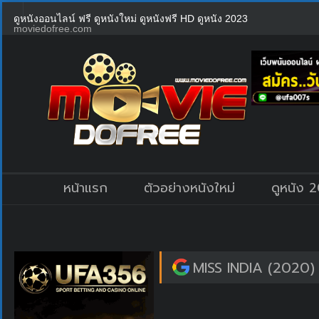
ดูหนังออนไลน์ ฟรี ดูหนังใหม่ ดูหนังฟรี HD ดูหนัง 2023
moviedofree.com
หน้าแรก
ตัวอย่างหนังใหม่
ดูหนัง 
MISS INDIA (2020) ม