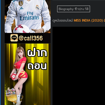
Biography ชีวประวัติ
ดูหนังออนไลน์
MISS INDIA (2020) มิ