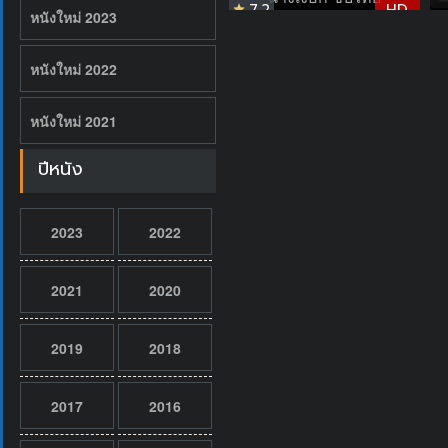
7.2
HD
หนังใหม่ 2023
หนังใหม่ 2022
หนังใหม่ 2021
ปีหนัง
2023
2022
2021
2020
2019
2018
2017
2016