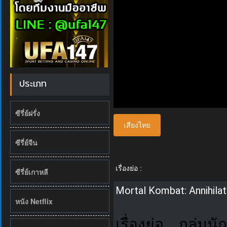
ประเภท
ซีรี่ย์ฝรั่ง
เสียงไทย
ซีรี่ย์จีน
เรื่องย่อ :
ซีรี่ย์เกาหลี
Mortal Kombat: Annihilati
หนัง Netflix
เรื่องย่อ…กลุ่มน