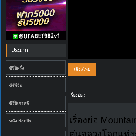
ประเภท
ซีรี่ย์ฝรั่ง
เสียงไทย
ซีรี่ย์จีน
เรื่องย่อ :
ซีรี่ย์เกาหลี
เรื่องย่อ Mountai
หนัง Netflix
ตันจูลวงโลกแห่งมู่