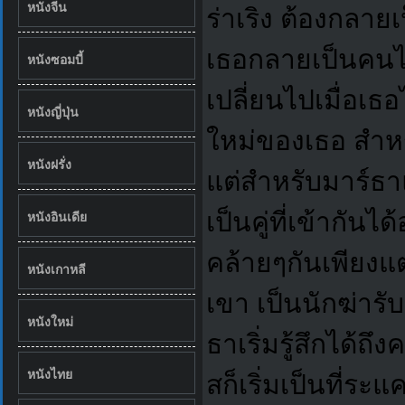
หนังจีน
ร่าเริง ต้องกลาย
เธอกลายเป็นคนไร้
หนังซอมบี้
เปลี่ยนไปเมื่อเธ
หนังญี่ปุ่น
ใหม่ของเธอ สำหร
หนังฝรั่ง
แต่สำหรับมาร์ธาแ
เป็นคู่ที่เข้ากันไ
หนังอินเดีย
คล้ายๆกันเพียงแต
หนังเกาหลี
เขา เป็นนักฆ่ารับ
หนังใหม่
ธาเริ่มรู้สึกได
หนังไทย
สก็เริ่มเป็นที่ร