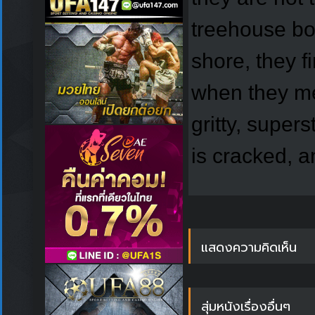
treehouse bo
shore, they fi
when they m
gritty, supers
is cracked, 
แสดงความคิดเห็น
สุ่มหนังเรื่องอื่นๆ