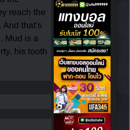
ey reach the
. And that’s
 Mud is a
rty, his tooth