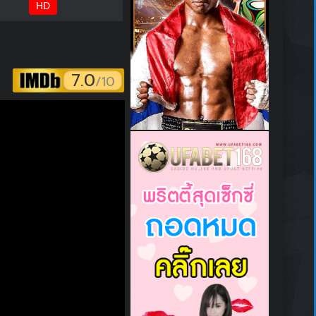
HD
7.0
/10