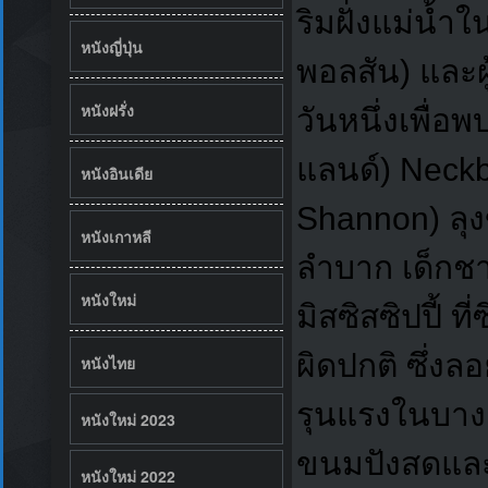
ริมฝั่งแม่น้ำ
หนังญี่ปุ่น
พอลสัน) และผ
หนังฝรั่ง
วันหนึ่งเพื่อ
แลนด์) Neckbo
หนังอินเดีย
Shannon) ลุง
หนังเกาหลี
ลำบาก เด็กชา
หนังใหม่
มิสซิสซิปปี้ ท
ผิดปกติ ซึ่งล
หนังไทย
รุนแรงในบางค
หนังใหม่ 2023
ขนมปังสดและร
หนังใหม่ 2022