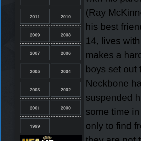
(Ray McKinno
2011
2010
his best fri
2009
2008
14, lives wit
2007
2006
makes a hards
boys set out 
2005
2004
Neckbone has
2003
2002
suspended hi
2001
2000
some time in 
only to find 
1999
they are not