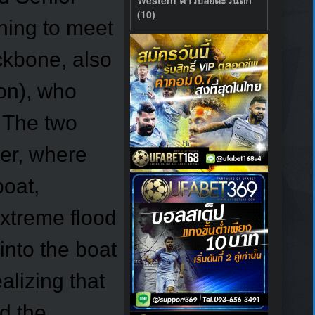
(10)
ning to meet
ckbone, also
on), who
. The two
ver, where
oat,
extreme flood
into the boat
alizing that
d the