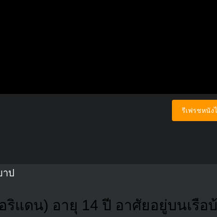
รีเฟรชหนังไ
งบาป
อริแดน) อายุ 14 ปี อาศัยอยู่บนเรือ