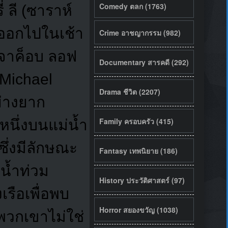
Comedy ตลก (1763)
่ ลี (ซาราห์
งออกไปในเช้า
Crime อาชญากรรม (982)
 (จาค็อบ ลอฟ
Documentary สารคดี (292)
(Michael
Drama ชีวิต (2207)
ย่างยาก
Family ครอบครัว (415)
หนึ่งบนแม่น้ำ
นซึ่งมีลักษณะ
Fantasy เทพนิยาย (186)
งน้ำท่วม
History ประวัติศาสตร์ (97)
รือเพื่อพบ
Horror สยองขวัญ (1038)
พวกเขาไม่ใช่