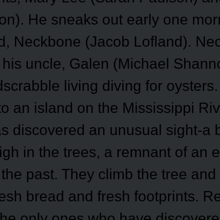
n). He sneaks out early one mor
end, Neckbone (Jacob Lofland). Ne
h his uncle, Galen (Michael Shann
crabble living diving for oysters
to an island on the Mississippi Ri
 discovered an unusual sight-a b
gh in the trees, a remnant of an 
the past. They climb the tree and 
fresh bread and fresh footprints. Re
 the only ones who have discovere