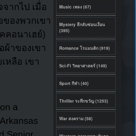
จจากไป เมื่อ
Music เพลง (67)
รือของพวกเขา
Mystery ลึกลับซ่อนเงื่อน
(395)
็คคอนาเฮย์)
้อผ้าของเขา
Romance โรแมนติก (919)
เหลือ เขา
Sci-Fi วิทยาศาสตร์ (149)
Sport กีฬา (40)
Thriller ระทึกขวัญ (1253)
 on a
War สงคราม (58)
n Arkansas
d Senior
Western คาวบอยตะวันตก