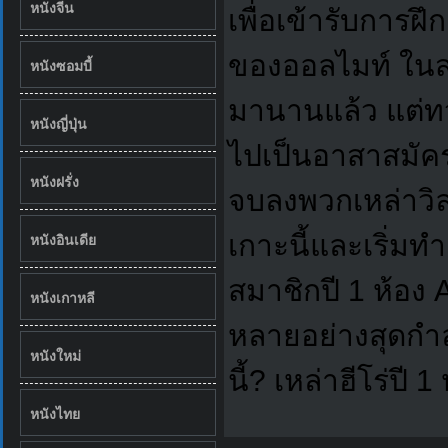
หนังจีน
เพื่อเข้ารับการฝ
ของออลไมท์ ในสถ
หนังซอมบี้
มานานแล้ว แต่ทว่
หนังญี่ปุ่น
ไปเป็นอาสาสมัครเ
หนังฝรั่ง
จบลงพวกเหล่าวิลเ
เกาะนี้และเริ่มทำ
หนังอินเดีย
สมาชิกปี 1 ห้อง A
หนังเกาหลี
หลายอย่างสุดกำลัง
หนังใหม่
นี้? เหล่าฮีโร่ปี
หนังไทย