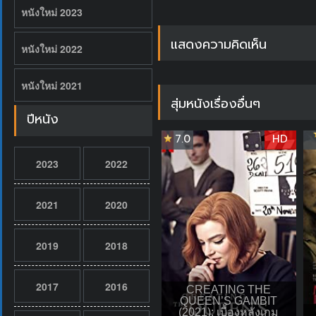
หนังใหม่ 2023
แสดงความคิดเห็น
หนังใหม่ 2022
หนังใหม่ 2021
สุ่มหนังเรื่องอื่นๆ
ปีหนัง
7.0
HD
2023
2022
2021
2020
2019
2018
2017
2016
CREATING THE
QUEEN’S GAMBIT
(2021): เบื้องหลังเกม