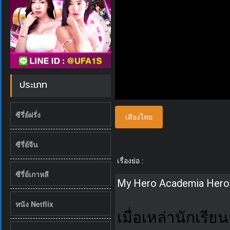
ประเภท
ซีรี่ย์ฝรั่ง
เสียงไทย
ซีรี่ย์จีน
เรื่องย่อ :
ซีรี่ย์เกาหลี
My Hero Academia Heroes 
หนัง Netflix
เมื่อเหล่านักเรี