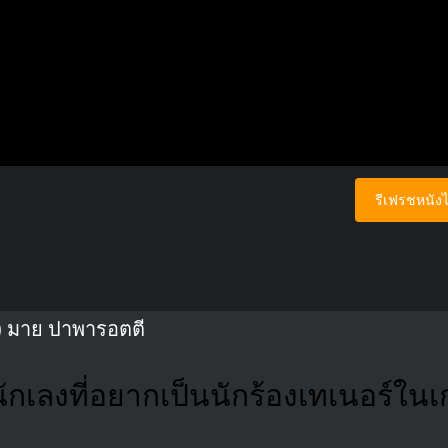
รีเฟรชหนังไ
) มาย ปาพารอตตี
ักเลงที่อยากเป็นนักร้องเทเนอร์ในเ