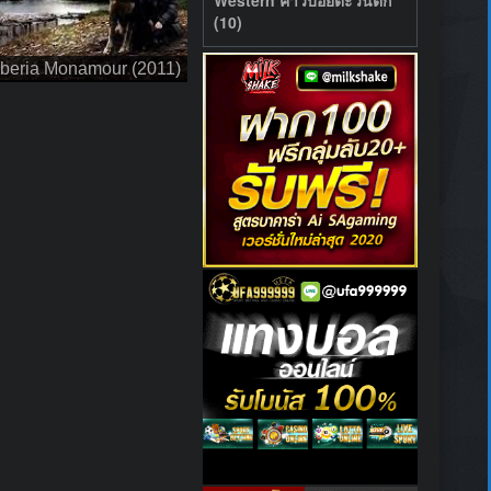
(10)
iberia Monamour (2011)