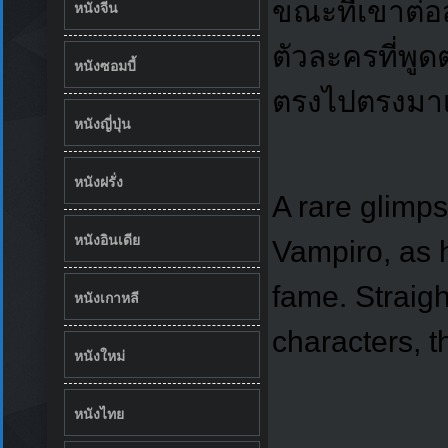
ขณะที่เขาต่อส
หนังจีน
ตัวละครที่พูด
หนังซอมบี้
ตรงไปตรงมา
หนังญี่ปุ่น
หนังฝรั่ง
A rare glimps
หนังอินเดีย
Vampiro, as h
fame. Straigh
หนังเกาหลี
characters, t
หนังใหม่
หนังไทย