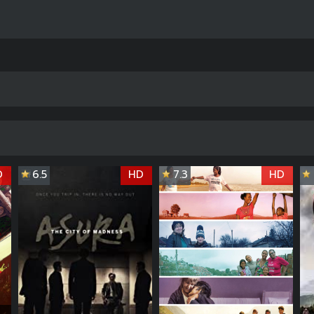
D
6.5
HD
7.3
HD