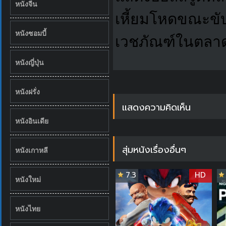
หนังจีน
เหี้ยมโหดขณะขับ
หนังซอมบี้
เวชภัณฑ์ในตลา
หนังญี่ปุ่น
หนังฝรั่ง
แสดงความคิดเห็น
หนังอินเดีย
สุ่มหนังเรื่องอื่นๆ
หนังเกาหลี
7.3
HD
หนังใหม่
หนังไทย