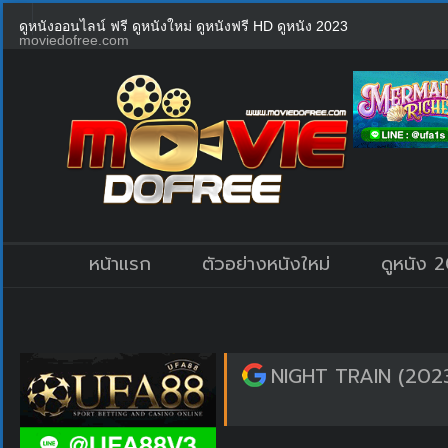
ดูหนังออนไลน์ ฟรี ดูหนังใหม่ ดูหนังฟรี HD ดูหนัง 2023
moviedofree.com
หน้าแรก
ตัวอย่างหนังใหม่
ดูหนัง 
NIGHT TRAIN (2023