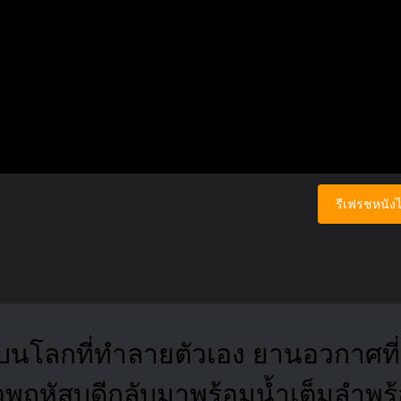
รีเฟรชหนังไ
ัดบนโลกที่ทำลายตัวเอง ยานอวกาศที่
พฤหัสบดีกลับมาพร้อมน้ำเต็มลำพร้อ