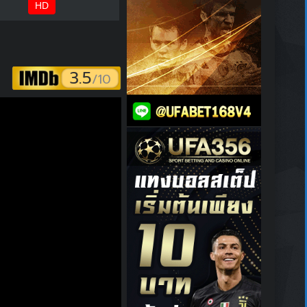
HD
3.5
/10