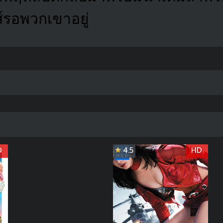
์รอพวกเขาอยู่
D
4.5
HD