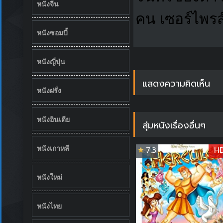
หนังจีน
คน เซอร์ไพรส
หนังซอมบี้
หนังญี่ปุ่น
แสดงความคิดเห็น
หนังฝรั่ง
หนังอินเดีย
สุ่มหนังเรื่องอื่นๆ
หนังเกาหลี
7.3
H
หนังใหม่
หนังไทย