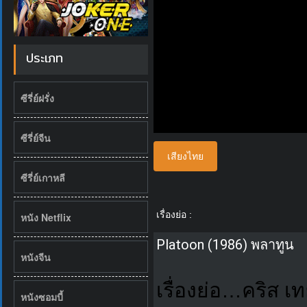
ประเภท
ซีรี่ย์ฝรั่ง
ซีรี่ย์จีน
เสียงไทย
ซีรี่ย์เกาหลี
เรื่องย่อ :
หนัง Netflix
Platoon (1986) พลาทูน
หนังจีน
เรื่องย่อ…คริส เทย
หนังซอมบี้