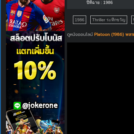
ปีที่ฉาย : 1986
1986
Thriller ระทึกขวัญ
ดูหนังออนไลน์
Platoon (1986) พลา