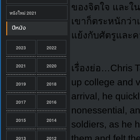
ของจิตใจ และในข
หนังใหม่ 2021
เขาก็ตระหนักว่าเ
ปีหนัง
แย้งกับศัตรูและค
2023
2022
2021
2020
เรื่องย่อ…Chris 
up college and 
2019
2018
arrival, he quick
2017
2016
nonessential, and
2015
2014
soldiers, as he h
them and felt th
2013
2012