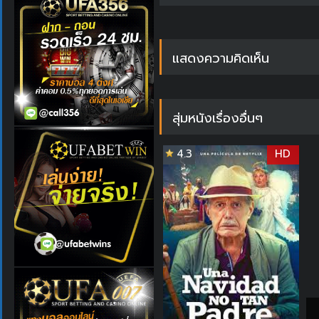
แสดงความคิดเห็น
สุ่มหนังเรื่องอื่นๆ
4.3
HD