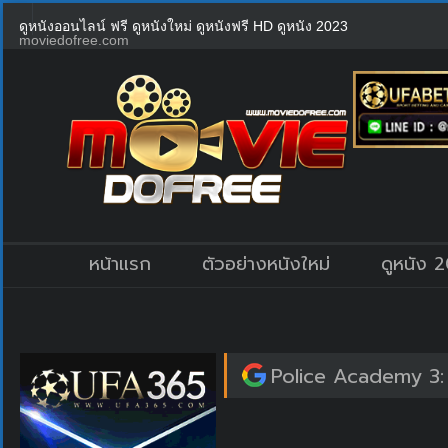
ดูหนังออนไลน์ ฟรี ดูหนังใหม่ ดูหนังฟรี HD ดูหนัง 2023
moviedofree.com
หน้าแรก
ตัวอย่างหนังใหม่
ดูหนัง 
Police Academy 3: B