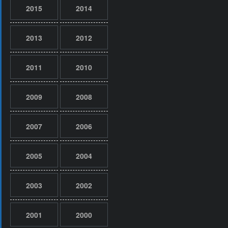
2015
2014
2013
2012
2011
2010
2009
2008
2007
2006
2005
2004
2003
2002
2001
2000