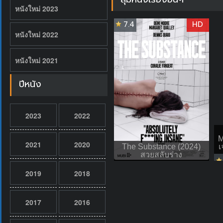
หนังใหม่ 2023
7.4
HD
หนังใหม่ 2022
หนังใหม่ 2021
ปีหนัง
2023
2022
M
2021
2020
The Substance (2024)
เ
สวยสลับร่าง
2019
2018
2017
2016