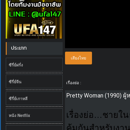
ประเภท
เสียงไทย
ซีรี่ย์ฝรั่ง
ซีรี่ย์จีน
เรื่องย่อ :
Pretty Woman (1990) ผู้
ซีรี่ย์เกาหลี
เรื่องย่อ…ชายใน
หนัง Netflix
คุ้มกันสำหรับง