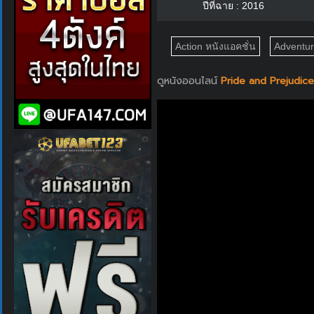
ปีที่ฉาย : 2016
Action หนังแอคชั่น
Adventur
ดูหนังออนไลน์
Pride and Prejudice