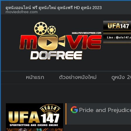
ดูหนังออนไลน์ ฟรี ดูหนังใหม่ ดูหนังฟรี HD ดูหนัง 2023
moviedofree.com
หน้าแรก
ตัวอย่างหนังใหม่
ดูหนัง 
Pride and Prejudice