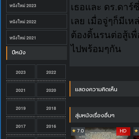
เธอและ ดร.ดาร์ซี่
หนังใหม่ 2023
เลย เมื่อจู่ๆก็มี
หนังใหม่ 2022
ต้องดิ้นรนต่อสู้
หนังใหม่ 2021
ไปพร้อมๆกัน
ปีหนัง
2023
2022
แสดงความคิดเห็น
2021
2020
2019
2018
สุ่มหนังเรื่องอื่นๆ
2017
2016
7.0
HD