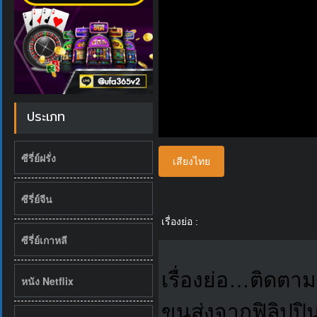
ประเภท
ซีรี่ย์ฝรั่ง
เสียงไทย
ซีรี่ย์จีน
เรื่องย่อ :
ซีรี่ย์เกาหลี
เรื่องย่อ…ติดตา
หนัง Netflix
ขนส่งจากฟิลิปปิ