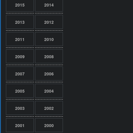
2015
2014
2013
2012
2011
2010
2009
2008
2007
2006
2005
2004
2003
2002
2001
2000