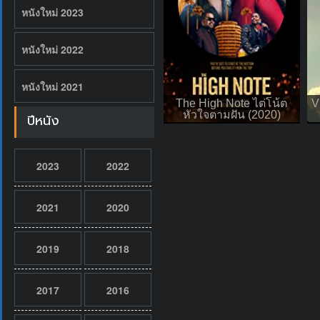
หนังใหม่ 2023
หนังใหม่ 2022
หนังใหม่ 2021
The High Note ไต่โน้ต
V
หัวใจตามฝัน (2020)
ปีหนัง
2023
2022
2021
2020
2019
2018
2017
2016