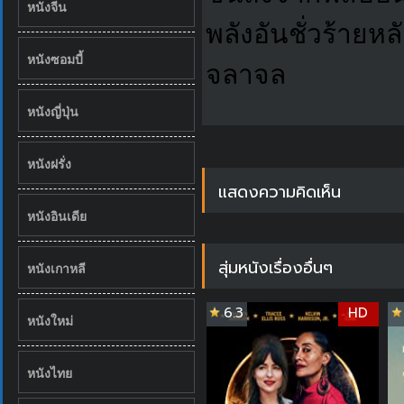
หนังจีน
พลังอันชั่วร้าย
หนังซอมบี้
จลาจล
หนังญี่ปุ่น
หนังฝรั่ง
แสดงความคิดเห็น
หนังอินเดีย
สุ่มหนังเรื่องอื่นๆ
หนังเกาหลี
6.3
HD
หนังใหม่
หนังไทย