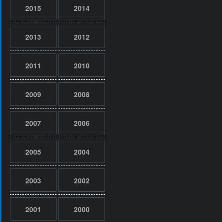
2015
2014
2013
2012
2011
2010
2009
2008
2007
2006
2005
2004
2003
2002
2001
2000