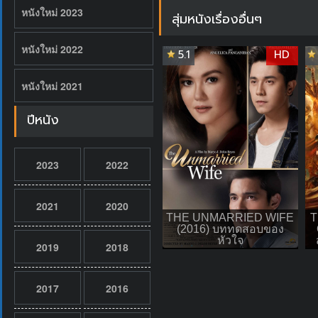
หนังใหม่ 2023
สุ่มหนังเรื่องอื่นๆ
หนังใหม่ 2022
5.1
HD
หนังใหม่ 2021
ปีหนัง
2023
2022
2021
2020
THE UNMARRIED WIFE
T
(2016) บททดสอบของ
หัวใจ
2019
2018
2017
2016