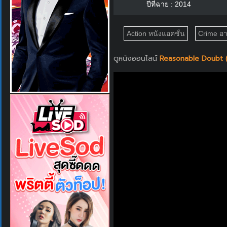
ปีที่ฉาย : 2014
Action หนังแอคชั่น
Crime อ
ดูหนังออนไลน์
Reasonable Doubt 