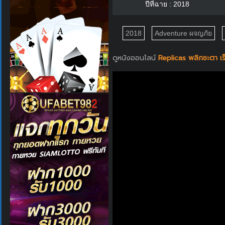
ปีที่ฉาย : 2018
2018
Adventure ผจญภัย
ดูหนังออนไลน์
Replicas พลิกชะตา เร