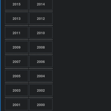
2015
2014
2013
2012
2011
2010
2009
2008
2007
2006
2005
2004
2003
2002
2001
2000