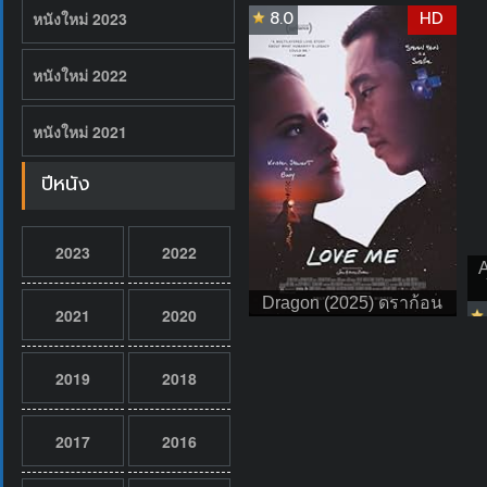
8.0
HD
หนังใหม่ 2023
หนังใหม่ 2022
หนังใหม่ 2021
ปีหนัง
2023
2022
A
Dragon (2025) ดราก้อน
2021
2020
2019
2018
2017
2016