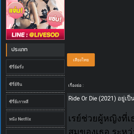
ประเภท
เสียงไทย
ซีรี่ย์ฝรั่ง
ซีรี่ย์จีน
เรื่องย่อ :
Ride Or Die (2021) อยู่เป
ซีรี่ย์เกาหลี
เรย์ช่วยผู้หญิงท
หนัง Netflix
สมของเธอ ระหว่างว