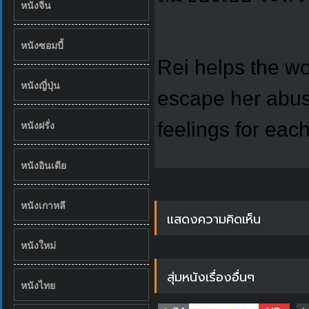
หนังจีน
หนังซอมบี้
Rei helps the wo
หนังญี่ปุ่น
escape her abusi
feelings for each
หนังฝรั่ง
หนังอินเดีย
หนังเกาหลี
แสดงความคิดเห็น
หนังใหม่
สุ่มหนังเรื่องอื่นๆ
หนังไทย