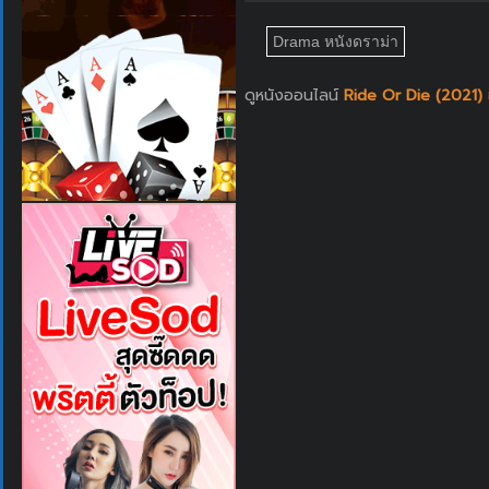
Drama หนังดราม่า
ดูหนังออนไลน์
Ride Or Die (2021) อ