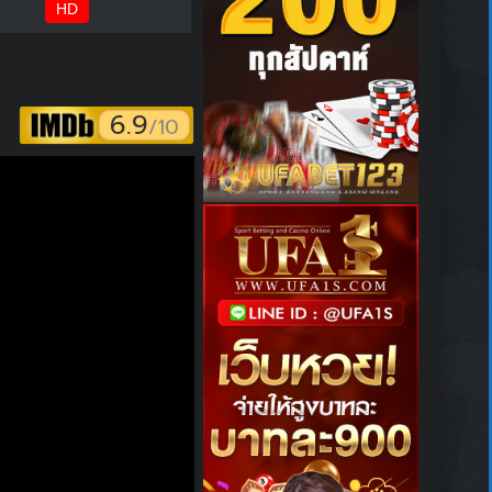
HD
6.9
/10