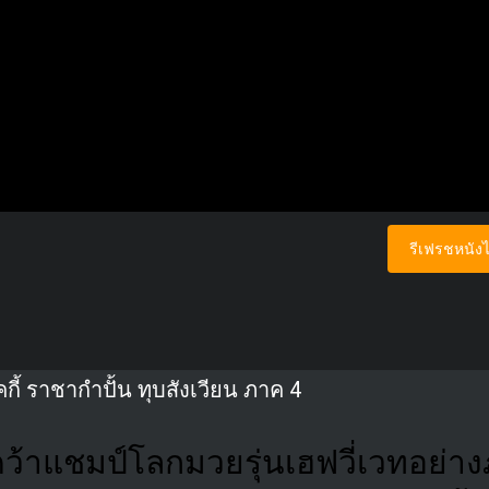
รีเฟรชหนังไ
กี้ ราชากำปั้น ทุบสังเวียน ภาค 4
ว คว้าแชมป์โลกมวยรุ่นเฮฟวี่เวทอย่า