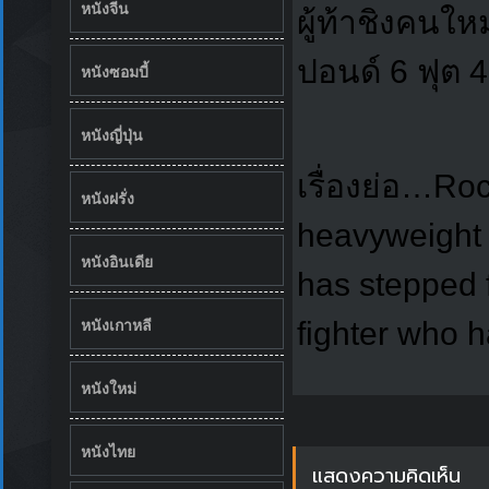
หนังจีน
ผู้ท้าชิงคนให
ปอนด์ 6 ฟุต 
หนังซอมบี้
หนังญี่ปุ่น
เรื่องย่อ…Ro
หนังฝรั่ง
heavyweight 
หนังอินเดีย
has stepped f
หนังเกาหลี
fighter who h
หนังใหม่
หนังไทย
แสดงความคิดเห็น