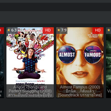
D
6.3
HD
7.9
HD
Angus Thongs and
Almost Famous (2000)
น
Perfect Snogging (2008)
อีกนิด…ก็ดังแล้ว
Va
น
สาวแอ๊บแบ๊วแอบลุ้นจุ๊บจุ๊บ
[Soundtrack บรรยายไทย]