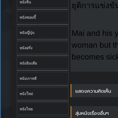
หนังจีน
ยุติการแข่งขั
หนังซอมบี้
Mai and his y
หนังญี่ปุ่น
woman but the
หนังฝรั่ง
becomes sick
หนังอินเดีย
หนังเกาหลี
แสดงความคิดเห็น
หนังใหม่
หนังไทย
สุ่มหนังเรื่องอื่นๆ