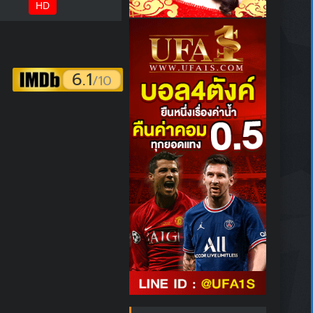
HD
6.1
/10