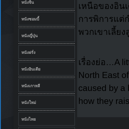
หนังจีน
เหนือของอินเด
การพิการแต่กำ
หนังซอมบี้
พวกเขาเลี้ยง
หนังญี่ปุ่น
หนังฝรั่ง
เรื่องย่อ…A l
หนังอินเดีย
North East o
หนังเกาหลี
caused by a b
how they rai
หนังใหม่
หนังไทย