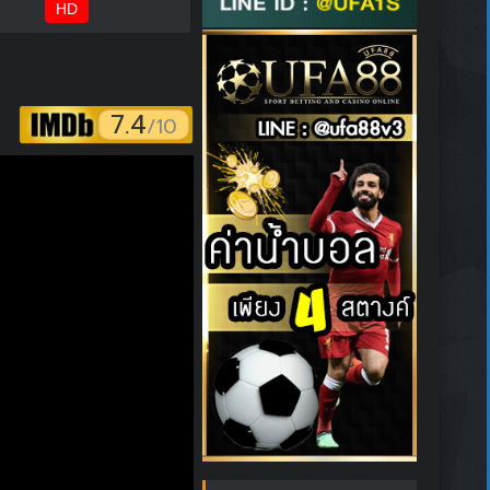
HD
7.4
/10