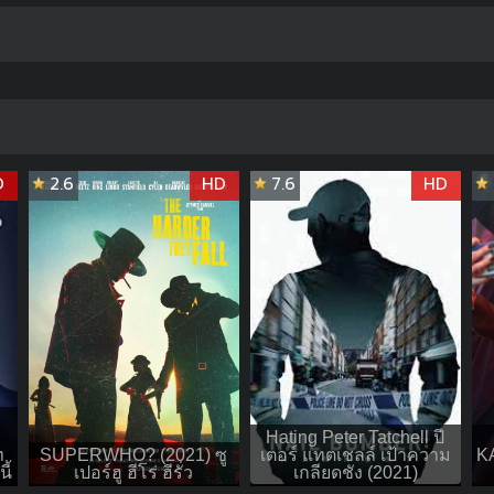
D
2.6
HD
7.6
HD
Hating Peter Tatchell ปี
ท
SUPERWHO? (2021) ซู
เตอร์ แทตเชลล์ เป้าความ
KA
ี้
เปอร์ฮู ฮีโร่ ฮีรั่ว
เกลียดชัง (2021)