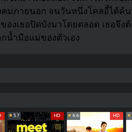
งคมภายนอก จนวันหนึ่งโคลอี้ได้ค้
แม่ของเธอปิดบังมาโดยตลอด เธอจึง
ากน้ำมือแม่ของตัวเอง
D
5.7
HD
6.6
HD