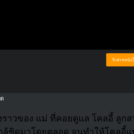
รีเฟรชหนังไ
ิต
่องราวของ แม่ ที่คอยดูแล โคลอี้ ลูก
ใกล้ชิดมาโดยตลอด จนทำให้โคลอี้แ