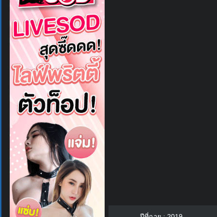
ปีที่ฉาย : 2019