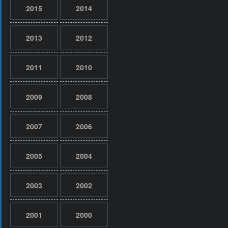
2015
2014
2013
2012
2011
2010
2009
2008
2007
2006
2005
2004
2003
2002
2001
2000