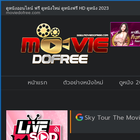
ดูหนังออนไลน์ ฟรี ดูหนังใหม่ ดูหนังฟรี HD ดูหนัง 2023
moviedofree.com
หน้าแรก
ตัวอย่างหนังใหม่
ดูหนัง 
Sky Tour The Movie 