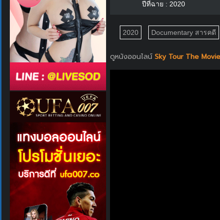
ปีที่ฉาย : 2020
2020
Documentary สารคดี
ดูหนังออนไลน์
Sky Tour The Movie |