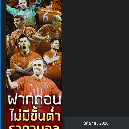
ปีที่ฉาย : 2020