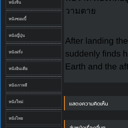
หนังจีน
วามตาย
หนังซอมบี้
หนังญี่ปุ่น
After landing the
suddenly finds h
หนังฝรั่ง
Earth and the aft
หนังอินเดีย
หนังเกาหลี
หนังใหม่
แสดงความคิดเห็น
หนังไทย
สุ่มหนังเรื่องอื่นๆ