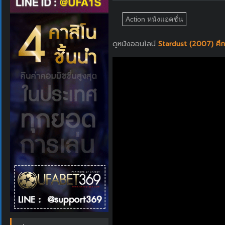
Action หนังแอคชั่น
ดูหนังออนไลน์
Stardust (2007) ศึกม