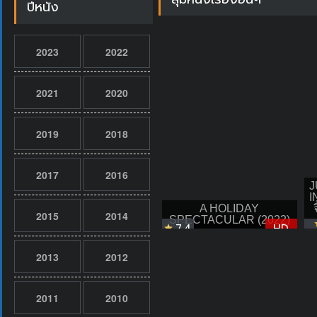
ปีหนัง
2023
2022
2021
2020
2019
2018
2017
2016
J
I
A HOLIDAY
2015
2014
SPECTACULAR (2022)
7.4
HD
2013
2012
2011
2010