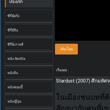
ประเภท
ซีรี่ย์ฝรั่ง
ซีรี่ย์จีน
ซีรี่ย์เกาหลี
เสียงไทย
หนัง Netflix
เรื่องย่อ :
หนังจีน
Stardust (2007) ศึกมหัศ
หนังซอมบี้
ในเมืองชนบทที่ต
หนังญี่ปุ่น
สัญญากับคนที่เขา