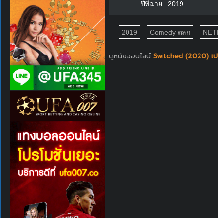
ปีที่ฉาย : 2019
2019
Comedy ตลก
NET
ดูหนังออนไลน์
Switched (2020) เปล