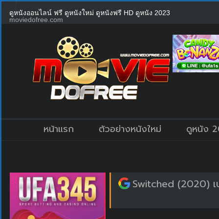
ดูหนังออนไลน์ ฟรี ดูหนังใหม่ ดูหนังฟรี HD ดูหนัง 2023
moviedofree.com
หน้าแรก
ตัวอย่างหนังใหม่
ดูหนัง 
Switched (2020) เป