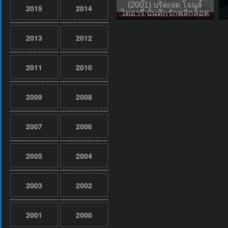
(2001) บริดเจต โจนส์
2015
2014
ไดอารี่ บันทึกรักพลิกล็อค
2013
2012
2011
2010
2009
2008
2007
2006
2005
2004
2003
2002
2001
2000