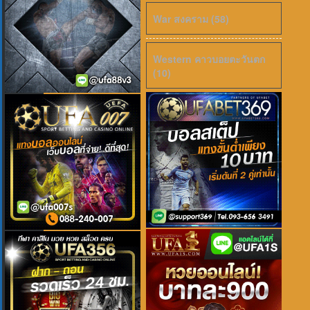
War สงคราม (58)
Western คาวบอยตะวันตก
(10)
เสียงไทย
2026
Pati Patni Aur Woh Do (2026) สามี ภ