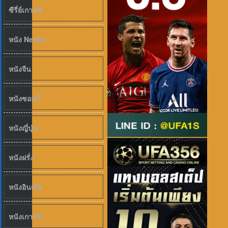
ซีรี่ย์เกาหลี
หนัง Netflix
หนังจีน
หนังซอมบี้
หนังญี่ปุ่น
หนังฝรั่ง
หนังอินเดีย
หนังเกาหลี