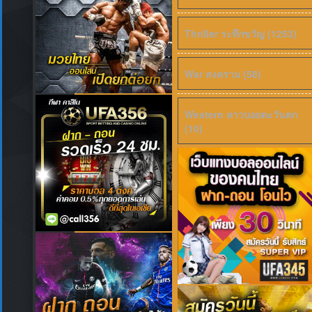
Thriller ระทึกขวัญ (1253)
War สงคราม (58)
Western คาวบอยตะวันตก
(10)
6.5