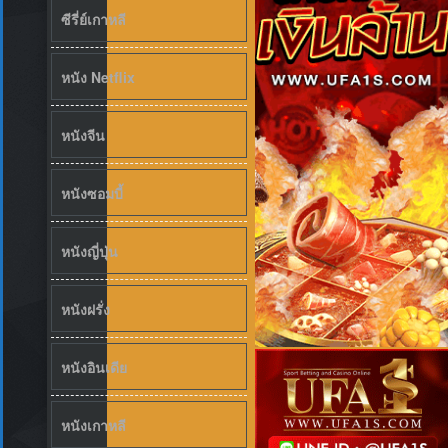
ซีรี่ย์เกาหลี
หนัง Netflix
หนังจีน
หนังซอมบี้
หนังญี่ปุ่น
หนังฝรั่ง
หนังอินเดีย
หนังเกาหลี