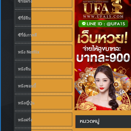
ซีรี่ย์ฝรั่ง
ซีรี่ย์จีน
ซีรี่ย์เกาหลี
หนัง Netflix
หนังจีน
หนังซอมบี้
หนังญี่ปุ่น
หนังฝรั่ง
หมวดหมู่