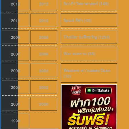
Sci-Fi วิทยาศาสตร์ (149)
2013
2012
Sport กีฬา (40)
2011
2010
Thriller ระทึกขวัญ (1253)
2009
2008
War สงคราม (58)
2007
2006
Western คาวบอยตะวันตก
2005
2004
(10)
เสียงไทย
2026
Evil Dead Burn (2026) ผีอมตะแผดเผา 
2003
2002
2001
2000
1999