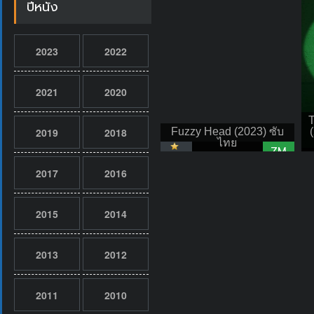
ปีหนัง
2023
2022
2021
2020
T
Fuzzy Head (2023) ซับ
2019
2018
ไทย
ZM
2017
2016
2015
2014
2013
2012
2011
2010