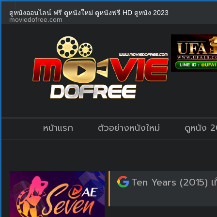
ดูหนังออนไลน์ ฟรี ดูหนังใหม่ ดูหนังฟรี HD ดูหนัง 2023
moviedofree.com
หน้าแรก
ตัวอย่างหนังใหม่
ดูหนัง 
Ten Years (2015) เท็