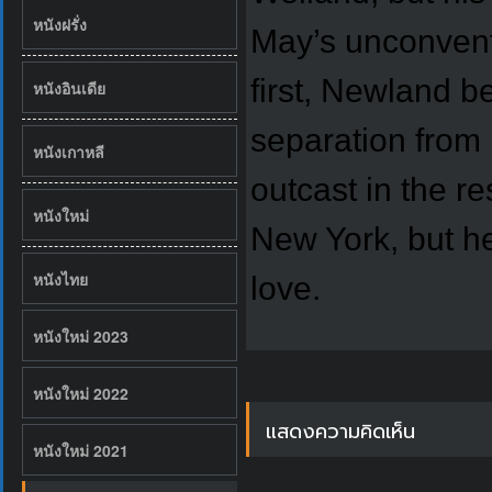
หนังฝรั่ง
May’s unconvent
first, Newland 
หนังอินเดีย
separation from
หนังเกาหลี
outcast in the re
หนังใหม่
New York, but he 
หนังไทย
love.
หนังใหม่ 2023
หนังใหม่ 2022
แสดงความคิดเห็น
หนังใหม่ 2021