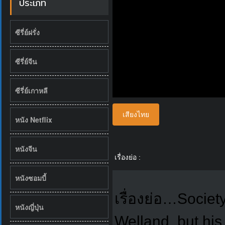
ประเภท
ซีรี่ย์ฝรั่ง
ซีรี่ย์จีน
ซีรี่ย์เกาหลี
เสียงไทย
หนัง Netflix
หนังจีน
เรื่องย่อ :
หนังซอมบี้
เรื่องย่อ…Socie
หนังญี่ปุ่น
Welland, but his