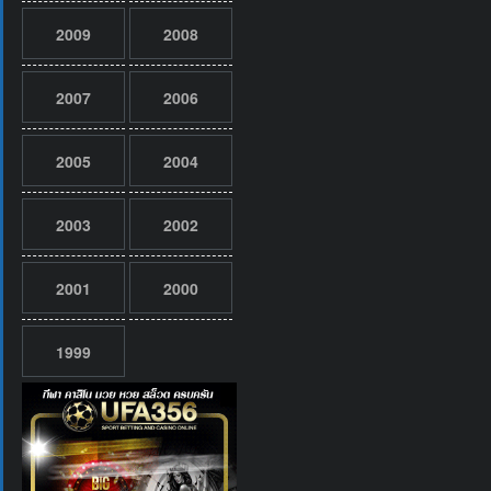
2009
2008
2007
2006
2005
2004
2003
2002
2001
2000
1999