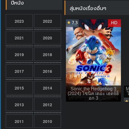
ปีหนัง
สุ่มหนังเรื่องอื่นๆ
2023
2022
7.3
HD
2021
2020
2019
2018
2017
2016
2015
2014
Sonic the Hedgehog 3
M
(2024) โซนิค เดอะ เฮดจ์ฮ็
อก 3
2013
2012
2011
2010