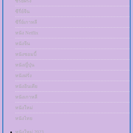
ซีรี่ย์ฝรั่ง
ซีรี่ย์จีน
ซีรี่ย์เกาหลี
หนัง Netflix
หนังจีน
หนังซอมบี้
หนังญี่ปุ่น
หนังฝรั่ง
หนังอินเดีย
หนังเกาหลี
หนังใหม่
หนังไทย
หนังใหม่ 2023