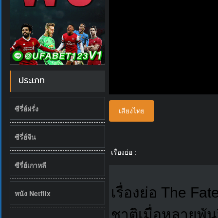
ประเภท
ซีรี่ย์ฝรั่ง
เสียงไทย
ซีรี่ย์จีน
เรื่องย่อ :
ซีรี่ย์เกาหลี
เรื่องย่อ The F
หนัง Netflix
ชาติเมื่อหลายพั