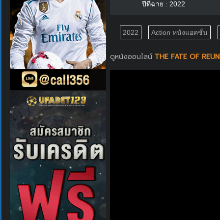
ปีที่ฉาย : 2022
2022
Action หนังแอคชั่น
ดูหนังออนไลน์
THE FATE OF REUNI