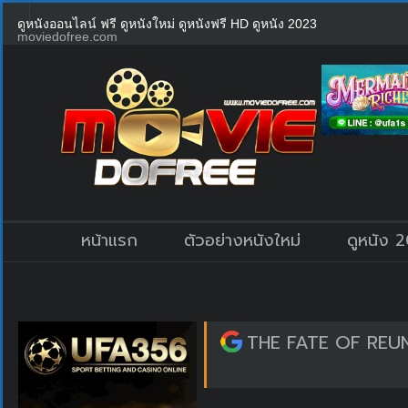
ดูหนังออนไลน์ ฟรี ดูหนังใหม่ ดูหนังฟรี HD ดูหนัง 2023
moviedofree.com
หน้าแรก
ตัวอย่างหนังใหม่
ดูหนัง 
THE FATE OF REUN