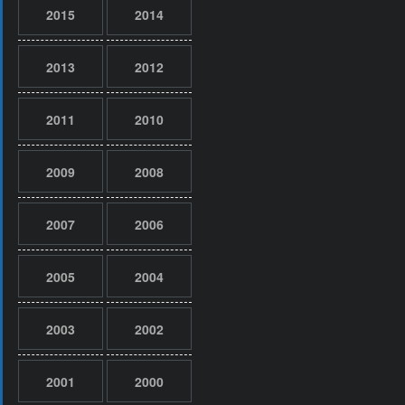
2015
2014
2013
2012
2011
2010
2009
2008
2007
2006
2005
2004
2003
2002
2001
2000