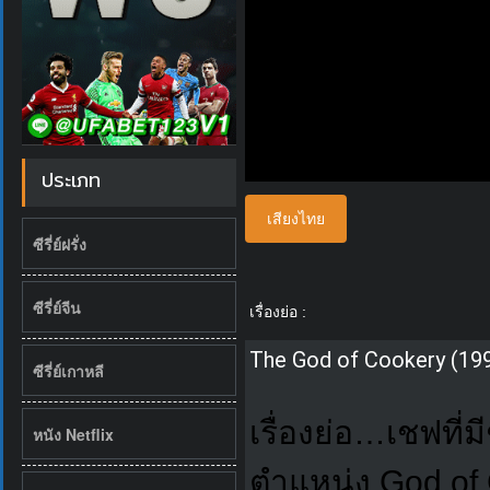
ประเภท
เสียงไทย
ซีรี่ย์ฝรั่ง
ซีรี่ย์จีน
เรื่องย่อ :
The God of Cookery (199
ซีรี่ย์เกาหลี
เรื่องย่อ…เชฟที่ม
หนัง Netflix
ตำแหน่ง God of 