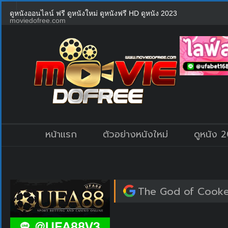
ดูหนังออนไลน์ ฟรี ดูหนังใหม่ ดูหนังฟรี HD ดูหนัง 2023
moviedofree.com
หน้าแรก
ตัวอย่างหนังใหม่
ดูหนัง 
The God of Cookery