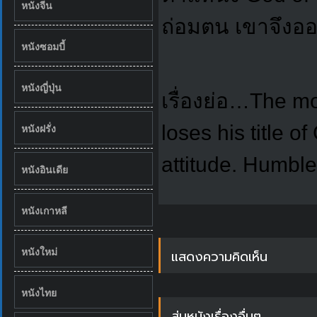
หนังจีน
ถ่อมตน เขาจึงออ
หนังซอมบี้
หนังญี่ปุ่น
เรื่องย่อ…The m
loses his title 
หนังฝรั่ง
attitude. Humbled
หนังอินเดีย
หนังเกาหลี
หนังใหม่
แสดงความคิดเห็น
หนังไทย
สุ่มหนังเรื่องอื่นๆ