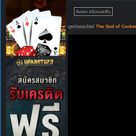
Action หนังแอคชั่น
ดูหนังออนไลน์
The God of Cookery